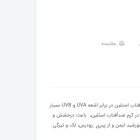
مقایسه
ضد آفتاب استلین برپایه آب و بسیار سبک می‌باشد. این ضد آفتاب بی رنگ، فاقد چربى و دارای SPF70 است. ضدآفتاب استلین در برابر اشعه UVA و UVB بسیار
د در کرم ضدآفتاب استلین، باعث درخشش و
خورشید ایمن و از پیری زودرس، لک و تیرگی