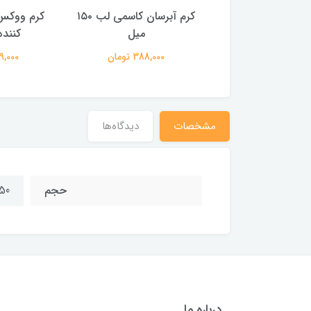
شامپو واشامی کراتینه ۸۰۰
کرم آبرسان کاسمی لب ۱۵۰
کرم ووکس
میل
میل
کننده ۱۰۰ 
561,000 تومان
388,000 تومان
339,000 
مشخصات
دیدگاه‌ها
حجم
50 گرم
درباره ما