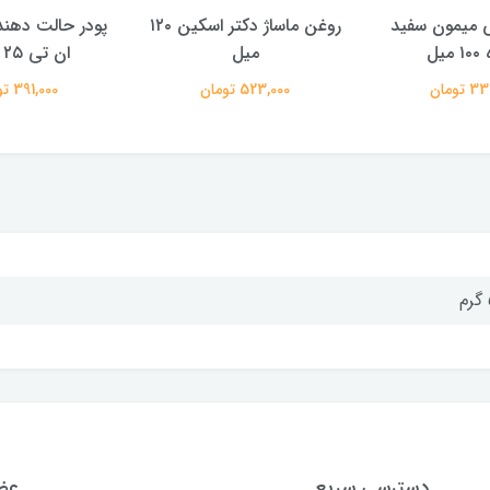
 میمون سفید
روغن ماساژ دکتر اسکین ۱۲۰
پودر حالت دهن
میل
میل
ان تی ۲۵ گرمی
تومان
523,000 تومان
391,000 تومان
دسترسی سریع
عضو