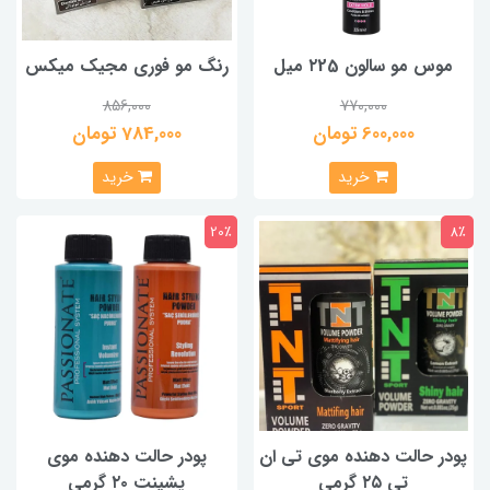
موس مو سالون ۲25 میل
رنگ مو فوری مجیک میکس
856,000
770,000
600,000 تومان
784,000 تومان
خرید
خرید
20٪
8٪
پودر حالت دهنده موی تی ان
پودر حالت دهنده موی
تی ۲۵ گرمی
پشینت ۲۰ گرمی