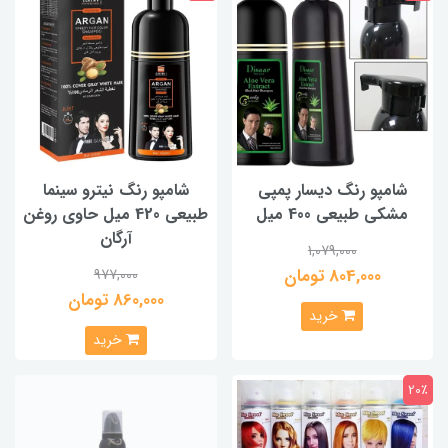
شامپو رنگ دیسار پمپی
شامپو رنگ نیترو سینما
مشکی طبیعی 400 میل
طبیعی 420 میل حاوی روغن
آرگان
1,079,000
804,000 تومان
977,000
860,000 تومان
خرید
خرید
20٪