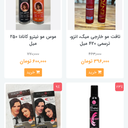
تافت مو خارجی میگ، انزو،
موس مو نیترو کانادا ۲50
ترسمی 420 میل
میل
770,000
463,000
396,000 تومان
600,000 تومان
خرید
خرید
9٪
23٪