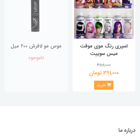
اسپری رنگ موی موقت
موس مو لافرش ۲۰۰ میل
میس سوییت
ناموجود
488,000
391,000 تومان
خرید
درباره ما