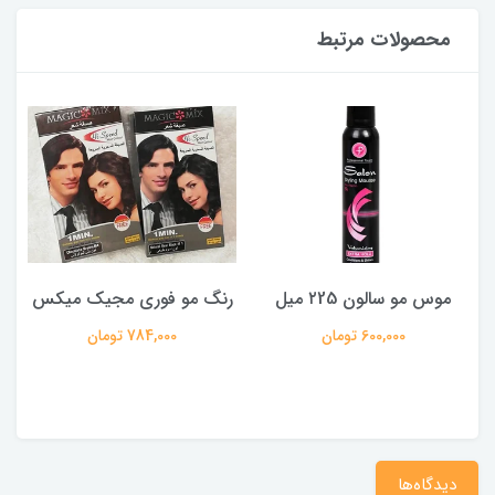
محصولات مرتبط
موس مو سالون ۲25 میل
رنگ مو فوری مجیک میکس
پ
600,000 تومان
784,000 تومان
دیدگاه‌ها