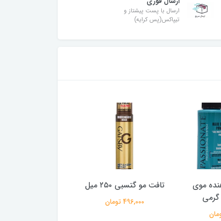
ارسال فوری
ارسال با پست پیشتاز و
تیپاکس(پس کرایه)
نده موی
تافت مو گتسبی ۲۵۰ میل
چسب مو نیترو ۱۵۰ گرم
496,000 تومان
335,000 تومان