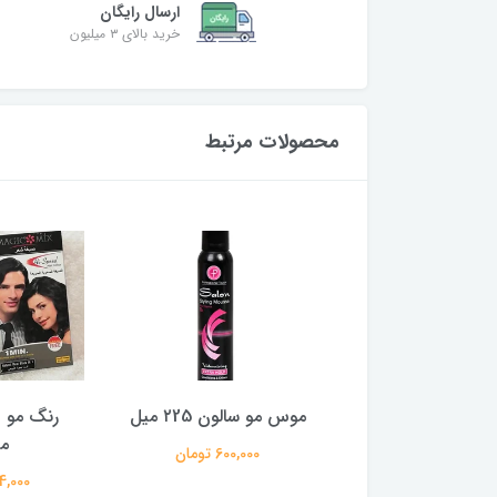
ارسال رایگان
خرید بالای ۳ میلیون
محصولات مرتبط
موس مو نیترو کانادا ۲50
موس مو سالون ۲25 میل
رنگ مو 
میل
م
600,000 تومان
600,000 تومان
784,000 