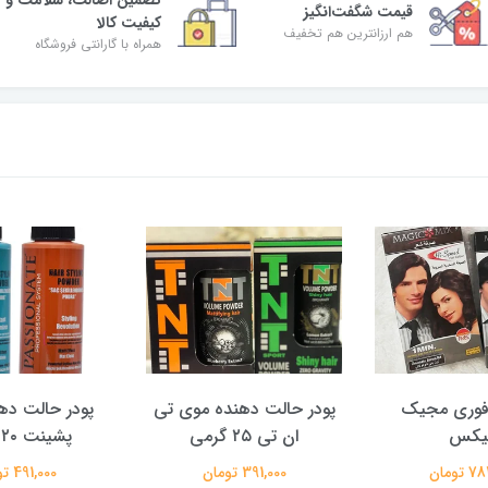
تضمین اصالت، سلامت و
قیمت شگفت‌انگیز
کیفیت کالا
هم ارزانترین هم تخفیف
همراه با گارانتی فروشگاه
فوری مجیک
پودر حالت دهنده موی تی
پودر حالت ده
یکس
ان تی ۲۵ گرمی
پشینت ۲۰ گرمی
تومان
391,000 تومان
491,000 تومان