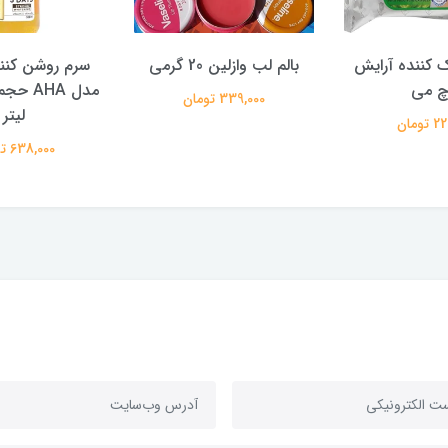
 کننده آرایش
بالم لب وازلین 20 گرمی
سرم روشن کنند
چ می
339,000 تومان
لیتر
تومان
638,000 تومان