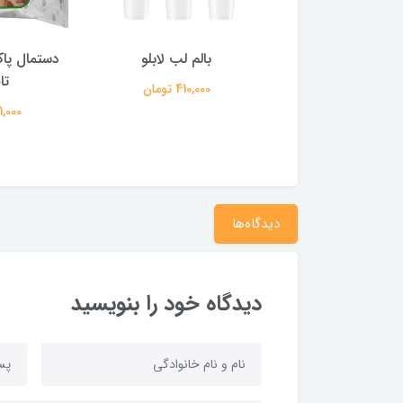
ش (شوینده صورت)
بالم لب لابلو
دستمال پاک
تلین 100 گرم
تا
410,000 تومان
601,000 تومان
221,000 
دیدگاه‌ها
دیدگاه خود را بنویسید