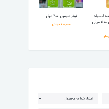
ه لنسیاد
تونر سیمپل ۲۰۰ میل
مدل AHA حجم 500 میلی
میل
600,000 تومان
388,000 تومان