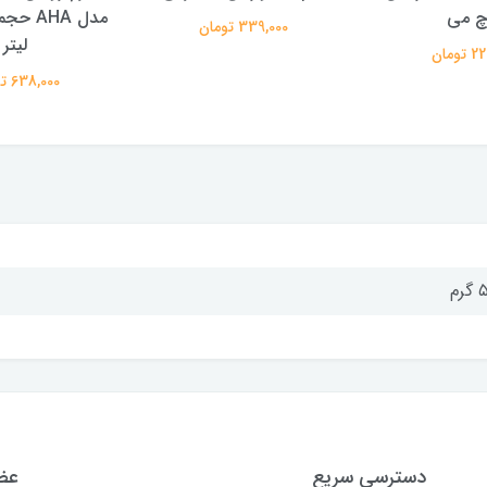
چ می
339,000 تومان
لیتر
تومان
638,000 تومان
رم
دسترسی سریع
عضو