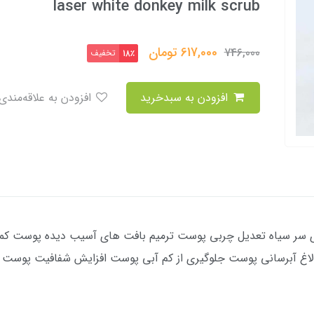
laser white donkey milk scrub
617,000
تومان
746,000
تخفیف
18٪
افزودن به سبدخرید
افزودن به علاقه‌مندی
 های سر سیاه تعدیل چربی پوست ترمیم بافت های آسیب دیده پوست 
A,C,D غنی شده با شیر الاغ آبرسانی پوست جلوگیری از کم آبی پوست افزایش شفافی