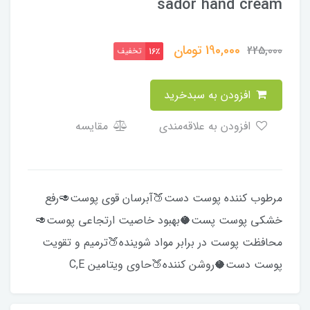
sador hand cream
190,000
تومان
225,000
تخفیف
16٪
افزودن به سبدخرید
افزودن به علاقه‌مندی
مقایسه
مرطوب کننده پوست دست🍑آبرسان قوی پوست🥑رفع
خشکی پوست پست🥥بهبود خاصیت ارتجاعی پوست🥑
محافظت پوست در برابر مواد شوینده🍑ترمیم و تقویت
پوست دست🥥روشن کننده🍑حاوی ویتامین C,E