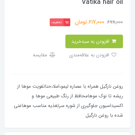
Vatika hair oil
617,000
تومان
678,000
تخفیف
9٪
افزودن به سبدخرید
افزودن به علاقه‌مندی
مقایسه
روغن نارگیل همراه با عصاره لیمو،املا،حناتقویت موها از
ریشه تا نوک موهامحافظ از رنگ طبیعی موها و
اکسیداسیون جلوگیری از شوره سرتغذیه مناسب موهاغنی
شده با روغن نارگیل