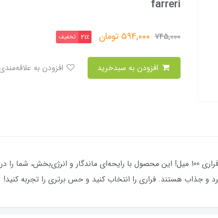
farreri
594,000
تومان
745,000
تخفیف
21٪
افزودن به سبدخرید
افزودن به علاقه‌مندی
تجربه‌ای از سرعت و جذابیت با بادی اسپلش فراری 100 میل! این محصول با رایحه‌ای ماندگار و ا
د و جذاب هستند. فراری را انتخاب کنید و حس برتری را تجربه کنید!