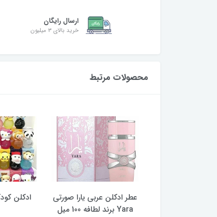
ارسال رایگان
خرید بالای ۳ میلیون
محصولات مرتبط
اسپلش کیتی گرل
عطر ادکلن عربی یارا صورتی
ینک 100 میل
Yara برند لطافه 100 میل