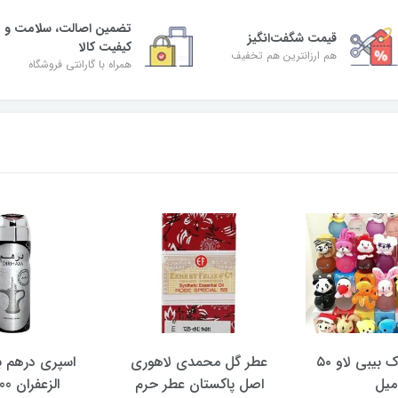
تضمین اصالت، سلامت و
قیمت شگفت‌انگیز
کیفیت کالا
هم ارزانترین هم تخفیف
همراه با گارانتی فروشگاه
ادکلن کودک بیبی لاو ۵۰
عطر گل محمدی لاهوری
اسپری درهم ب
میل
اصل پاکستان عطر حرم
الزعفران 200 میل