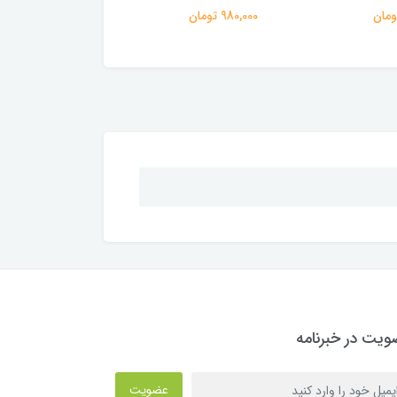
980,000 تومان
594,000 تومان
یت در خبرنامه
عضویت