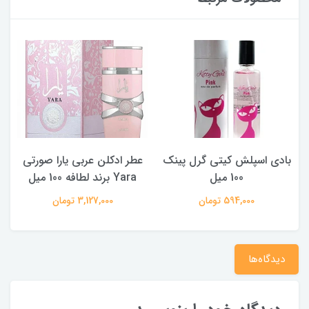
بادی اسپلش کیتی گرل پینک
عطر ادکلن عربی یارا صورتی
ع
100 میل
Yara برند لطافه 100 میل
594,000 تومان
3,127,000 تومان
دیدگاه‌ها