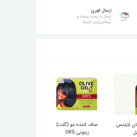
ارسال فوری
ارسال با پست پیشتاز و
تیپاکس(پس کرایه)
ان لایتنس
صاف کننده مو (گلت)
سرم مو کریستال 
زیتونی ORS