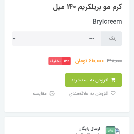
کرم مو بریلکریم 140 میل
Brylcreem
رنگ
610,000
تومان
698,000
تخفیف
13٪
افزودن به سبدخرید
افزودن به علاقه‌مندی
مقایسه
ارسال رایگان