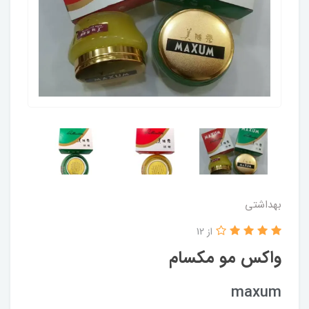
بهداشتی
از 12
واکس مو مکسام
maxum