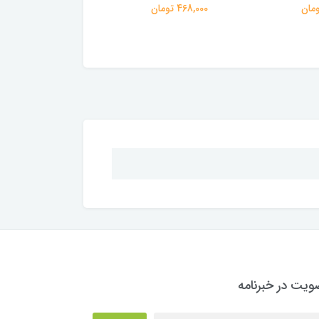
468,000 تومان
430,000 تومان
یت در خبرنامه