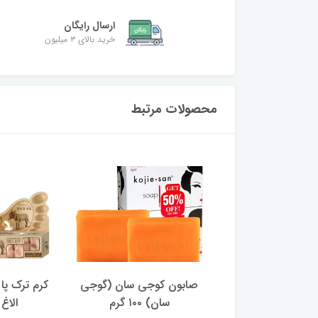
ارسال رایگان
خرید بالای ۳ میلیون
محصولات مرتبط
 موم گرمکن خشابی
صابون کوجی سان (گوجی
کرم ترک پا
سان) ۱۰۰ گرم
الاغ ۱۲۰ می
687,000 تومان