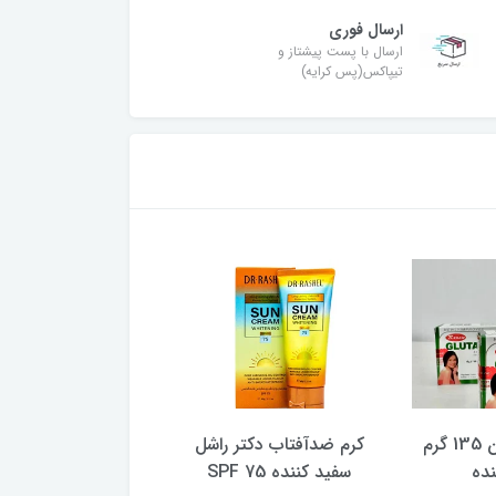
ارسال فوری
ارسال با پست پیشتاز و
تیپاکس(پس کرایه)
صابون گلاتاتیون 135 گرم
کرم ضدآفتاب دکتر راشل
کرم مرطوب کننده و
نده
سفید کننده SPF 75
380 میل