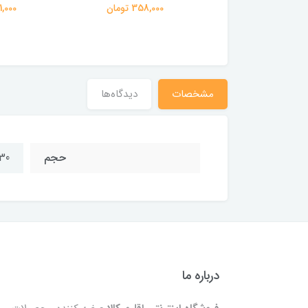
358,000 تومان
301,000 
مشخصات
دیدگاه‌ها
حجم
430 
درباره ما